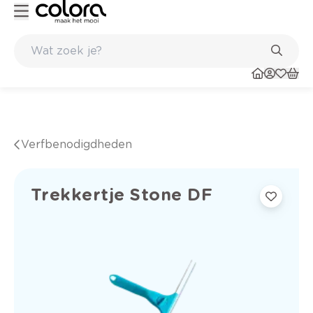
rfadvies aan huis en in de winkel
Belgische kwaliteitsverf van BOS
Verfbenodigdheden
Trekkertje Stone DF