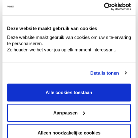
Variant
Aantal
Stukprijs
trekkertje
€ 5,49
Deze website maakt gebruik van cookies
transparante rubber
Deze website maakt gebruik van cookies om uw site-ervaring
te personaliseren.
Zo houden we het voor jou op elk moment interessant.
€ 0,00
Totaalprijs
Voeg toe aan winkelmandje
Details tonen
Bezorgopties
Levering aan huis
Alle cookies toestaan
Besteld op weekdagen (ma-vr), binnen 2 à 3
werkdagen geleverd.
Afhalen in de winkel
Aanpassen
Alleen noodzakelijke cookies