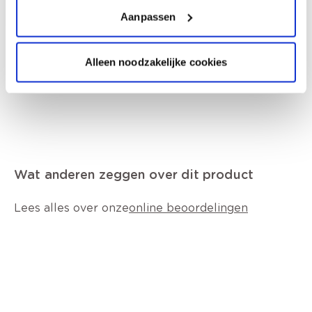
werkdagen geleverd.
Aanpassen
Afhalen in de winkel
Productkenmerken
Alleen noodzakelijke cookies
Wat anderen zeggen over dit product
Lees alles over onze
online beoordelingen