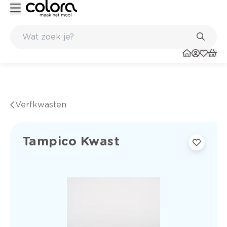
Kleur- en verfadvies aan huis en in de winkel
Verfkwasten
Tampico Kwast