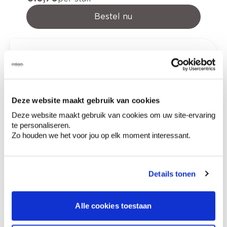
Bestel nu
Variant
Aantal
Stukprijs
€ 10,70
2" (50 mm)
Deze website maakt gebruik van cookies
€ 18,37
4" (=100)
Deze website maakt gebruik van cookies om uw site-ervaring
te personaliseren.
Zo houden we het voor jou op elk moment interessant.
€ 0,00
Totaalprijs
Details tonen
Voeg toe aan winkelmandje
Bezorgopties
Alle cookies toestaan
Levering aan huis
Besteld op weekdagen (ma-vr), binnen 2 à 3