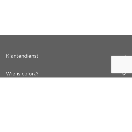
Klantendienst
Wie is colora?
Schilderen
Wand & vloer
Inspiratie