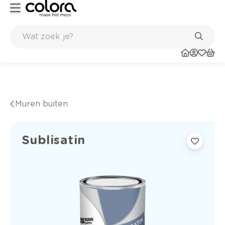
Kleur- en verfadvies aan huis en in de winkel
Muren buiten
Sublisatin