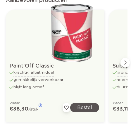
Aanbevolen producten
Paint'Off Classic
Sublip
krachtig afbijtmiddel
grondl
gemakkelijk verwerkbaar
neemt 
blijft lang actief
duurza
Vanaf
Vanaf
Bestel
€ 38,30
€ 33,11
/stuk
/