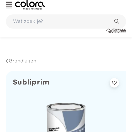
Kleur- en verfadvies aan huis en in de winkel
Grondlagen
Subliprim