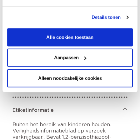
Levering aan huis
Besteld op weekdagen (ma-vr), binnen 2 à 3
werkdagen geleverd.
Afhalen in de winkel
Details tonen
Productomschrijving
Alle cookies toestaan
Aanpassen
Hoe te gebruiken?
Alleen noodzakelijke cookies
Voorbereiding
Etiketinformatie
Buiten het bereik van kinderen houden.
Veiligheidsinformatieblad op verzoek
verkrijgbaar., Bevat 1,2-benzisothiazool-