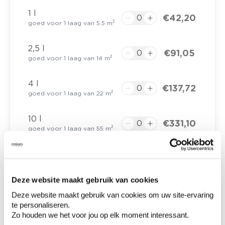
1 l
€ 42,20
goed voor 1 laag van 5.5 m²
2,5 l
€ 91,05
goed voor 1 laag van 14 m²
4 l
€ 137,72
goed voor 1 laag van 22 m²
10 l
€ 331,10
goed voor 1 laag van 55 m²
€ 0,00
Totaalprijs
Deze website maakt gebruik van cookies
Deze website maakt gebruik van cookies om uw site-ervaring
Voeg toe aan winkelmandje
te personaliseren.
Zo houden we het voor jou op elk moment interessant.
Bezorgopties