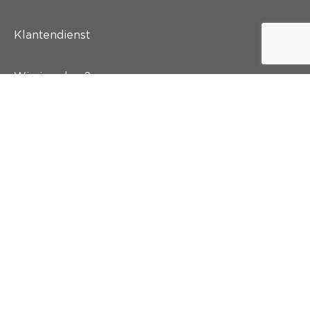
Klantendienst
Wie is colora?
Schilderen
Wand & vloer
Inspiratie
Snel naar
Abonneer je op onze nieuwsbrief
En krijg 5 euro korting in je mailbox