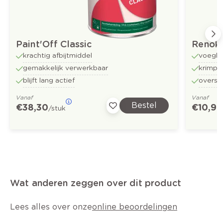
Paint'Off Classic
Renoki
krachtig afbijtmiddel
voegki
gemakkelijk verwerkbaar
krimpvr
blijft lang actief
oversc
Vanaf
Vanaf
Bestel
€ 38,30
€ 10,97
/stuk
Wat anderen zeggen over dit product
Lees alles over onze
online beoordelingen