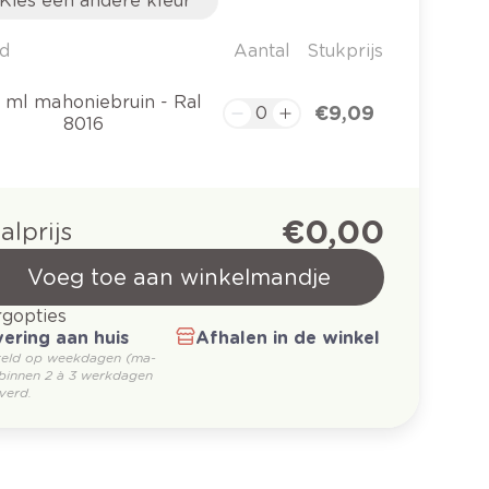
Kies een andere kleur
d
Aantal
Stukprijs
 ml mahoniebruin - Ral
€ 9,09
8016
€ 0,00
alprijs
Voeg toe aan winkelmandje
gopties
ering aan huis
Afhalen in de winkel
teld op weekdagen (ma-
 binnen 2 à 3 werkdagen
verd.