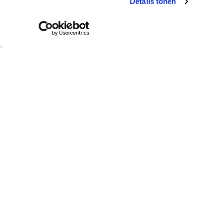
Details tonen
Klantendienst
Wie is colora?
Afhalen in de winkel
Over colora
Levering aan huis
Je colora-winkel in d
buurt
Betalen
Jobs bij colora