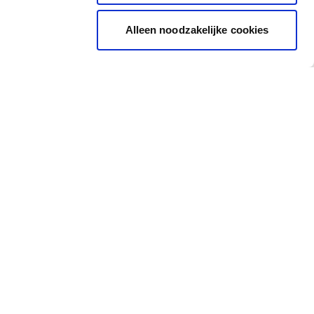
Alleen noodzakelijke cookies
Inspiratie
Snel naar
Inspiratiebeelden
Cadeaubon
Inkleurtool
Kleurkaartje
Alle kleuren
Kleurtester