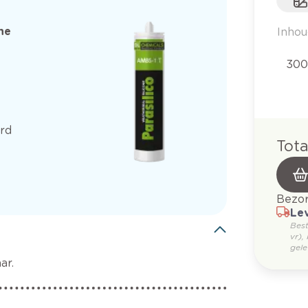
he
Inhou
300
erd
Tota
Bezor
Lev
Bes
vr),
gele
ar.