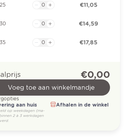
€ 11,05
25
€ 14,59
30
€ 17,85
35
€ 0,00
alprijs
Voeg toe aan winkelmandje
gopties
ering aan huis
Afhalen in de winkel
teld op weekdagen (ma-
 binnen 2 à 3 werkdagen
verd.