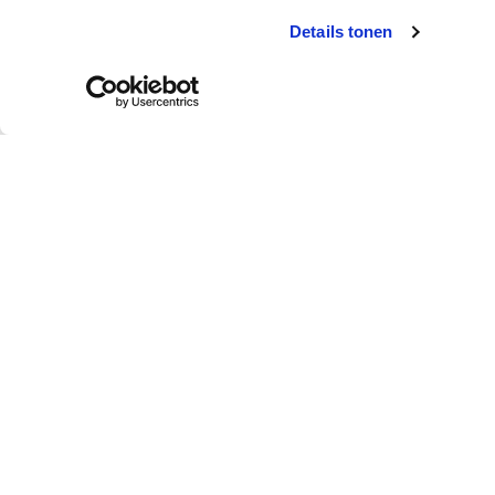
Details tonen
Klantendienst
Wie is colora?
Afhalen in de winkel
Over colora