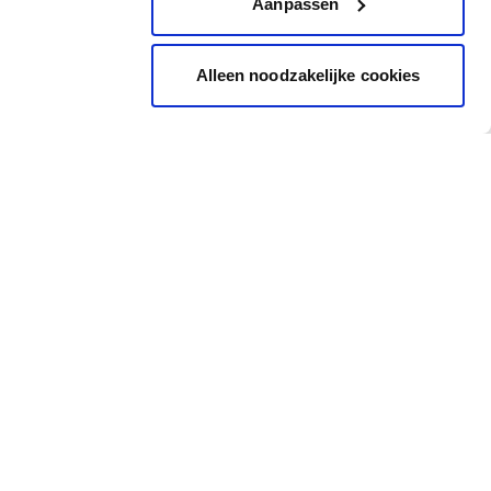
Aanpassen
Alleen noodzakelijke cookies
Inspiratie
Snel naar
Inspiratiebeelden
Cadeaubon