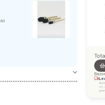
ikt
Tota
Bezor
Lev
Bes
vr),
gele