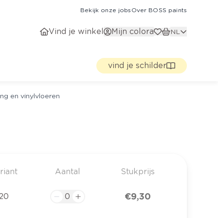
Bekijk onze jobs
Over BOSS paints
Vind je winkel
Mijn colora
NL
vind je schilder
ng en vinylvloeren
riant
Aantal
Stukprijs
€ 9,30
20