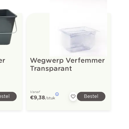
er
Wegwerp Verfemmer
Transparant
Vanaf
stel
Bestel
€ 9,38
/stuk