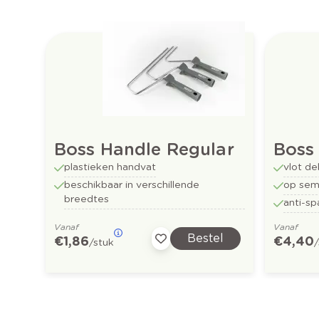
Boss Handle Regular
Boss 
plastieken handvat
vlot d
beschikbaar in verschillende
op sem
breedtes
anti-sp
Vanaf
Vanaf
Bestel
€ 1,86
€ 4,40
/stuk