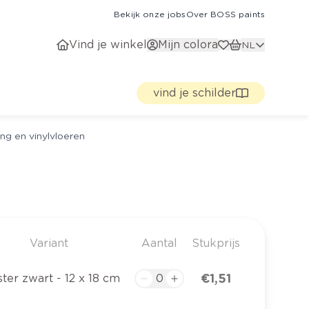
Bekijk onze jobs
Over BOSS paints
Vind je winkel
Mijn colora
NL
vind je schilder
ng en vinylvloeren
Variant
Aantal
Stukprijs
€ 1,51
ster zwart - 12 x 18 cm