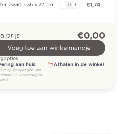
€ 1,74
ter zwart - 36 x 22 cm
€ 0,00
alprijs
Voeg toe aan winkelmandje
gopties
ering aan huis
Afhalen in de winkel
teld op weekdagen (ma-
 binnen 2 à 3 werkdagen
verd.