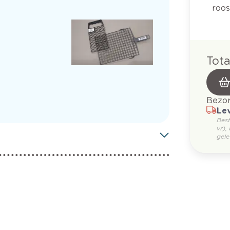
roos
Tota
Bezor
Lev
Bes
vr),
gele