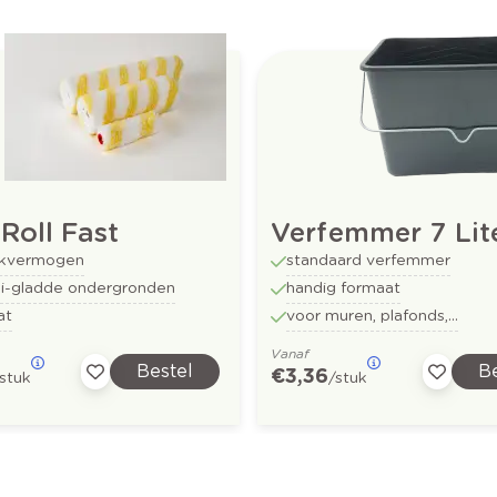
Roll Fast
Verfemmer 7 Lit
ekvermogen
standaard verfemmer
i-gladde ondergronden
handig formaat
at
voor muren, plafonds,...
Vanaf
Bestel
Be
€ 3,36
/stuk
/stuk