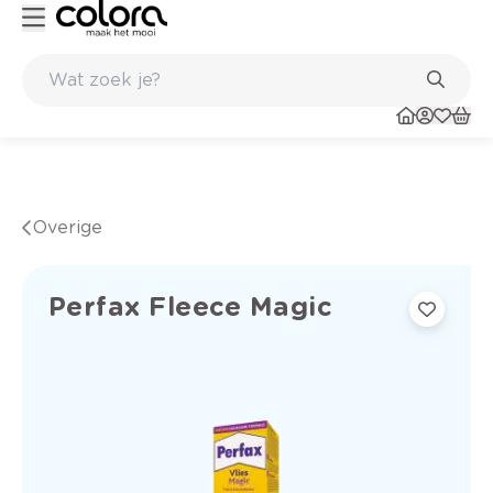
n huis en in de winkel
Belgische kwaliteitsverf van BOSS paints
Overige
Perfax Fleece Magic