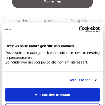
Bestel nu
Variant
Aantal
Stukprijs
€ 15,83
200 g
Deze website maakt gebruik van cookies
Deze website maakt gebruik van cookies om uw site-ervaring
€ 0,00
Totaalprijs
te personaliseren.
Zo houden we het voor jou op elk moment interessant.
Voeg toe aan winkelmandje
Bezorgopties
Levering aan huis
Details tonen
Besteld op weekdagen (ma-vr), binnen 2 à 3
werkdagen geleverd.
Afhalen in de winkel
Alle cookies toestaan