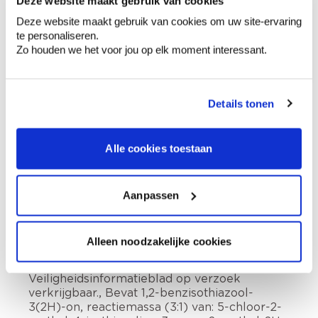
Voeg toe aan winkelmandje
Deze website maakt gebruik van cookies
Deze website maakt gebruik van cookies om uw site-ervaring
Bezorgopties
te personaliseren.
Levering aan huis
Zo houden we het voor jou op elk moment interessant.
Besteld op weekdagen (ma-vr), binnen 2 à 3
werkdagen geleverd.
Afhalen in de winkel
Details tonen
Hoe te gebruiken?
Alle cookies toestaan
Voorbereiding
Aanpassen
Etiketinformatie
Alleen noodzakelijke cookies
Buiten het bereik van kinderen houden.
Veiligheidsinformatieblad op verzoek
verkrijgbaar., Bevat 1,2-benzisothiazool-
3(2H)-on, reactiemassa (3:1) van: 5-chloor-2-