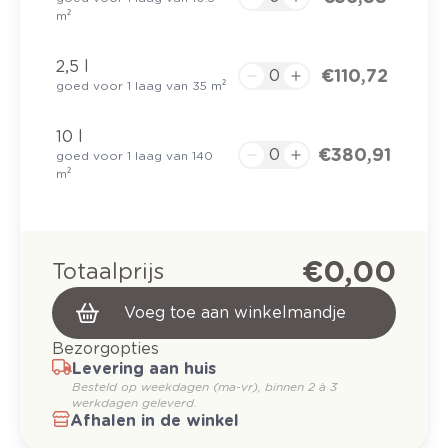
m²
2,5 l
€ 110,72
goed voor 1 laag van 35 m²
10 l
€ 380,91
goed voor 1 laag van 140
m²
€ 0,00
Totaalprijs
Voeg toe aan winkelmandje
Bezorgopties
Levering aan huis
Besteld op weekdagen (ma-vr), binnen 2 à 3
werkdagen geleverd.
Afhalen in de winkel