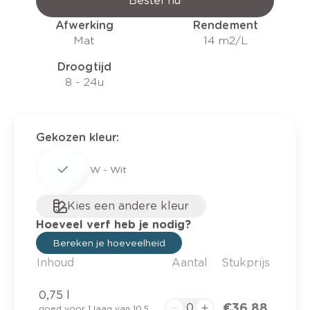
Bestel nu
Afwerking
Rendement
Mat
14 m2/L
Droogtijd
8 - 24u
Gekozen kleur
:
W - Wit
Kies een andere kleur
Hoeveel verf heb je nodig?
Bereken je hoeveelheid
Inhoud
Aantal
Stukprijs
0,75 l
€ 36,88
goed voor 1 laag van 10.5