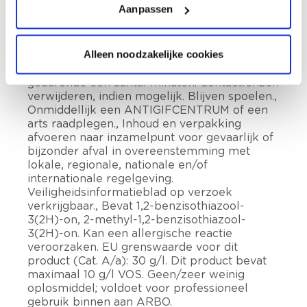
Bevat calcium hydroxide. Veroorzaakt ernstig
Aanpassen
oogletsel. Buiten het bereik van kinderen
houden., Draag beschermende
handschoenen, beschermende kleding,
Alleen noodzakelijke cookies
oogbescherming., BIJ CONTACT MET DE
OGEN: voorzichtig afspoelen met water
gedurende een aantal minuten. Contactlenzen
verwijderen, indien mogelijk. Blijven spoelen.,
Onmiddellijk een ANTIGIFCENTRUM of een
arts raadplegen., Inhoud en verpakking
afvoeren naar inzamelpunt voor gevaarlijk of
bijzonder afval in overeenstemming met
lokale, regionale, nationale en/of
internationale regelgeving.
Veiligheidsinformatieblad op verzoek
verkrijgbaar., Bevat 1,2-benzisothiazool-
3(2H)-on, 2-methyl-1,2-benzisothiazool-
3(2H)-on. Kan een allergische reactie
veroorzaken. EU grenswaarde voor dit
product (Cat. A/a): 30 g/l. Dit product bevat
maximaal 10 g/l VOS. Geen/zeer weinig
oplosmiddel; voldoet voor professioneel
gebruik binnen aan ARBO.