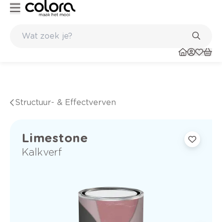
Belgische kwaliteitsverf van BOSS paints
Structuur- & Effectverven
Limestone
Kalkverf