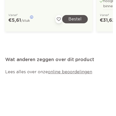
hoogkw
binnen
Vanaf
Vanaf
Bestel
€ 5,61
€ 31,62
/stuk
Wat anderen zeggen over dit product
Lees alles over onze
online beoordelingen