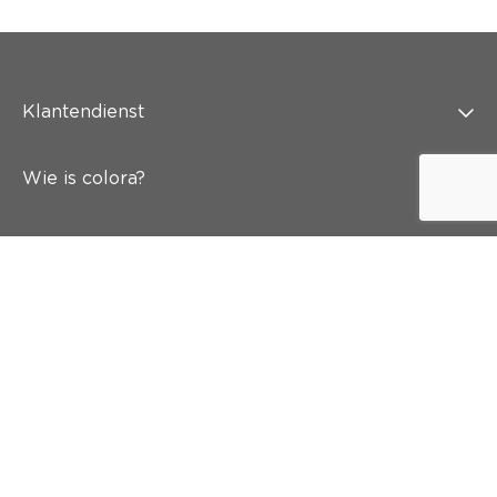
Klantendienst
Wie is colora?
Schilderen
Wand & vloer
Inspiratie
Snel naar
Abonneer je op onze nieuwsbrief