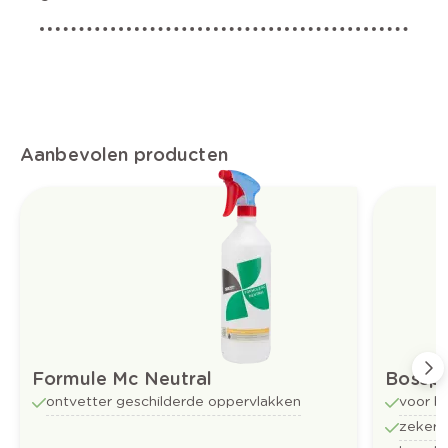
Aanbevolen producten
Formule Mc Neutral
Bossp
ontvetter geschilderde oppervlakken
voor b
zekerh