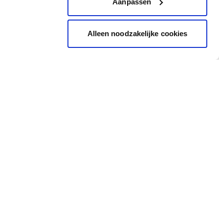
Aanpassen
Alleen noodzakelijke cookies
Inspiratie
Snel naar
Inspiratiebeelden
Cadeaubon