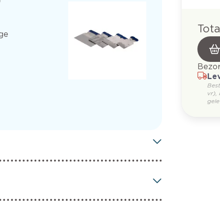
Tota
ge
Bezor
Lev
Bes
vr),
gele