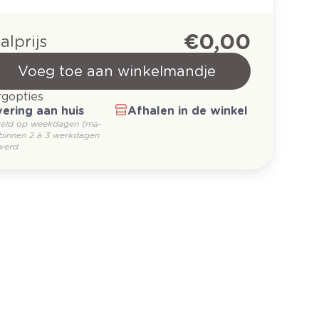
€ 0,00
alprijs
Voeg toe aan winkelmandje
gopties
ering aan huis
Afhalen in de winkel
teld op weekdagen (ma-
 binnen 2 à 3 werkdagen
verd.