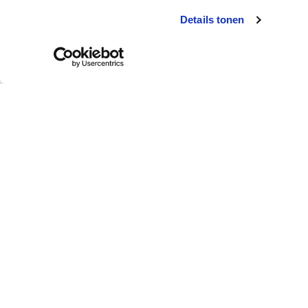
Details tonen
Klantendienst
Wie is colora?
Afhalen in de winkel
Over colora