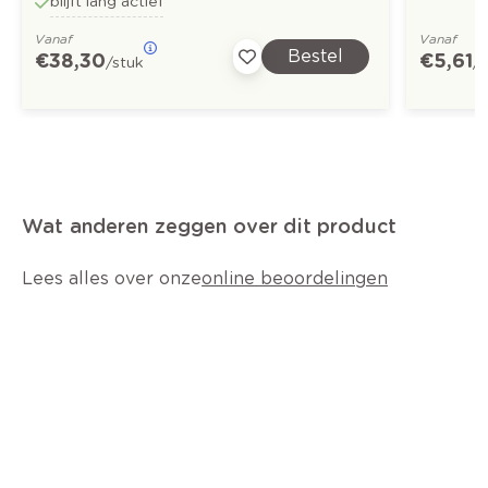
blijft lang actief
Vanaf
Vanaf
Bestel
€ 38,30
€ 5,61
/stuk
/
Wat anderen zeggen over dit product
Lees alles over onze
online beoordelingen