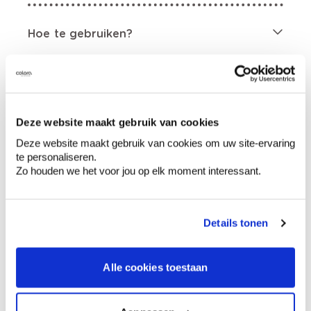
Hoe te gebruiken?
Voorbereiding
Deze website maakt gebruik van cookies
Deze website maakt gebruik van cookies om uw site-ervaring
Etiketinformatie
te personaliseren.
Zo houden we het voor jou op elk moment interessant.
Gevarenaanduidingen
Details tonen
Alle cookies toestaan
Bevat 1,2-benzisothiazool-3(2H)-on;
reactiemassa (3:1) van: 5-chloor-2-methyl-4-
isothiazoline-3-on en 2-methyl-2H-
isothiazool-3-on; 2-methylisothiazool-3(2H)-