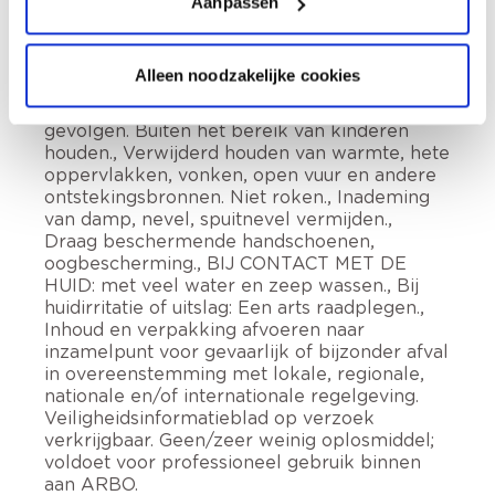
Aanpassen
on; 4,5-dichloro-2-octyl-2H-isothiazool-3-on.
Veroorzaakt huidirritatie., Kan een allergische
huidreactie veroorzaken., Veroorzaakt
Alleen noodzakelijke cookies
ernstige oogirritatie., Giftig voor in het water
levende organismen, met langdurige
gevolgen. Buiten het bereik van kinderen
houden., Verwijderd houden van warmte, hete
oppervlakken, vonken, open vuur en andere
ontstekingsbronnen. Niet roken., Inademing
van damp, nevel, spuitnevel vermijden.,
Draag beschermende handschoenen,
oogbescherming., BIJ CONTACT MET DE
HUID: met veel water en zeep wassen., Bij
huidirritatie of uitslag: Een arts raadplegen.,
Inhoud en verpakking afvoeren naar
inzamelpunt voor gevaarlijk of bijzonder afval
in overeenstemming met lokale, regionale,
nationale en/of internationale regelgeving.
Veiligheidsinformatieblad op verzoek
verkrijgbaar. Geen/zeer weinig oplosmiddel;
voldoet voor professioneel gebruik binnen
aan ARBO.