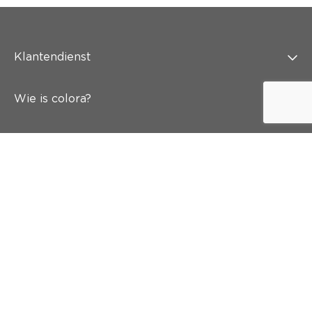
Klantendienst
Wie is colora?
Schilderen
Wand & vloer
Inspiratie
Snel naar
Abonneer je op onze nieuwsbrief