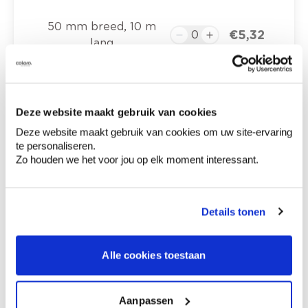
50 mm breed, 10 m
€ 5,32
lang
100 mm breed, 45 m
€ 30,33
lang
Deze website maakt gebruik van cookies
Deze website maakt gebruik van cookies om uw site-ervaring
te personaliseren.
Zo houden we het voor jou op elk moment interessant.
€ 0,00
Totaalprijs
Voeg toe aan winkelmandje
Details tonen
Bezorgopties
Levering aan huis
Besteld op weekdagen (ma-vr), binnen 2 à 3
Alle cookies toestaan
werkdagen geleverd.
Afhalen in de winkel
Aanpassen