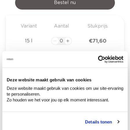
Bestel nu
Variant
Aantal
Stukprijs
€ 71,60
15 l
€ 0,00
Totaalprijs
Deze website maakt gebruik van cookies
Voeg toe aan winkelmandje
Deze website maakt gebruik van cookies om uw site-ervaring
Bezorgopties
te personaliseren.
Levering aan huis
Zo houden we het voor jou op elk moment interessant.
Besteld op weekdagen (ma-vr), binnen 2 à 3
werkdagen geleverd.
Afhalen in de winkel
Details tonen