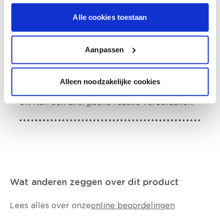
Hoe te gebruiken?
Alle cookies toestaan
Etiketinformatie
Aanpassen
Buiten het bereik van kinderen houden. Bevat
reactiemassa (3:1) van: 5-chloor-2-methyl-4-
Alleen noodzakelijke cookies
isothiazoline-3-on en 2-methyl-2H-
isothiazool-3-on, 1,2-benzisothiazool-3(2H)-
on. Kan een allergische reactie veroorzaken.
Wat anderen zeggen over dit product
Lees alles over onze
online beoordelingen