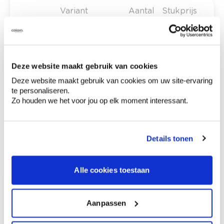
Variant
Aantal
Stukprijs
cuttermes met
€ 4,49
softgrip
Deze website maakt gebruik van cookies
Deze website maakt gebruik van cookies om uw site-ervaring
te personaliseren.
€ 0,00
Totaalprijs
Zo houden we het voor jou op elk moment interessant.
Voeg toe aan winkelmandje
Bezorgopties
Details tonen
Levering aan huis
Besteld op weekdagen (ma-vr), binnen 2 à 3
werkdagen geleverd.
Alle cookies toestaan
Afhalen in de winkel
Productomschrijving
Aanpassen