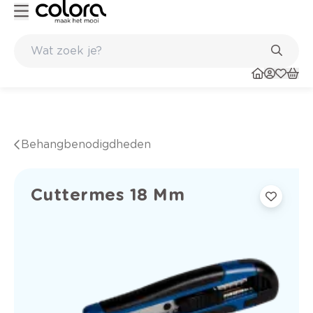
Kleur- en verfadvies aan huis en in de winkel
Behangbenodigdheden
Cuttermes 18 Mm