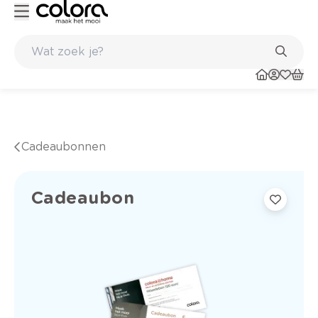
Topmerken in behang en vinylvloeren
Cadeaubonnen
Cadeaubon