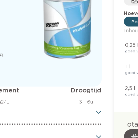
Hoeve
Ber
Inhou
0,25 
goed v
g.
1 l
goed v
2,5 l
ement
Droogtijd
goed v
m2/L
3 - 6u
Tota