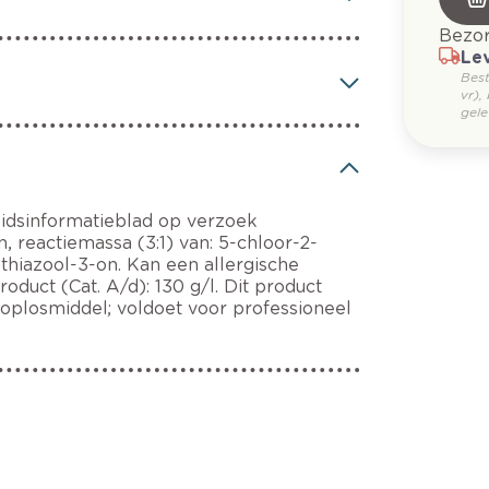
Bezor
Lev
Bes
vr),
gele
eidsinformatieblad op verzoek
n, reactiemassa (3:1) van: 5-chloor-2-
thiazool-3-on. Kan een allergische
duct (Cat. A/d): 130 g/l. Dit product
oplosmiddel; voldoet voor professioneel