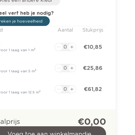
Kies een andere kleur
el verf heb je nodig?
eken je hoeveelheid
d
Aantal
Stukprijs
l
€ 10,85
oor 1 laag van 1 m²
€ 25,86
oor 1 laag van 5 m²
€ 61,82
oor 1 laag van 12.5 m²
€ 0,00
alprijs
Voeg toe aan winkelmandje