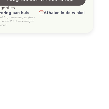
gopties
ering aan huis
Afhalen in de winkel
teld op weekdagen (ma-
 binnen 2 à 3 werkdagen
verd.