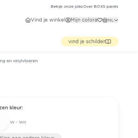
Bekijk onze jobs
Over BOSS paints
Vind je winkel
Mijn colora
NL
vind je schilder
ng en vinylvloeren
en kleur
:
W - Wit