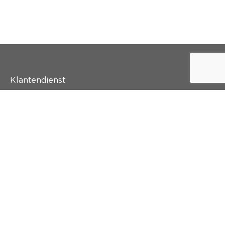
Klantendienst
Wie is colora?
Schilderen
Wand & vloer
Inspiratie