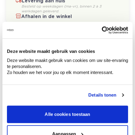
Levering aan huis
Besteld op weekdagen (ma-vr), binnen 2 à 3
werkdagen geleverd.
Afhalen in de winkel
Hoe te gebruiken?
Deze website maakt gebruik van cookies
Etiketinformatie
Deze website maakt gebruik van cookies om uw site-ervaring
te personaliseren.
Buiten het bereik van kinderen houden.
Zo houden we het voor jou op elk moment interessant.
Veiligheidsinformatieblad op verzoek
verkrijgbaar., Bevat 1,2-benzisothiazool-
3(2H)-on, polyoxy(methyl-1,2-ethaandiyl),
Details tonen
.alpha.-(methylfenyl)-.omega.-hydroxy-,
reactiemassa (3:1) van: 5-chloor-2-methyl-4-
isothiazoline-3-on en 2-methyl-2H-
isothiazool-3-on. Kan een allergische reactie
Alle cookies toestaan
veroorzaken.
Aanpassen