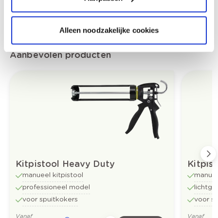
Alleen noodzakelijke cookies
Aanbevolen producten
Kitpistool Heavy Duty
Kitpist
manueel kitpistool
manueel
professioneel model
lichtge
voor spuitkokers
voor s
Vanaf
Vanaf