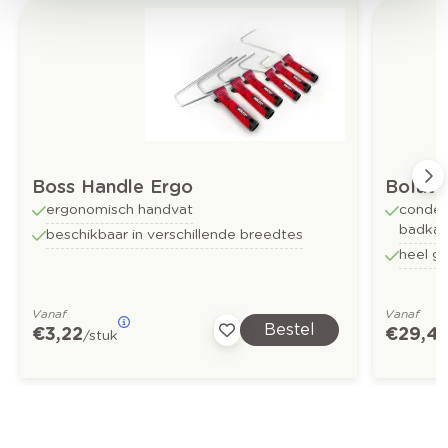
Boss Handle Ergo
Bolate
ergonomisch handvat
conden
badka
beschikbaar in verschillende breedtes
heel g
Vanaf
Vanaf
Bestel
€ 3,22
€ 29,4
/stuk