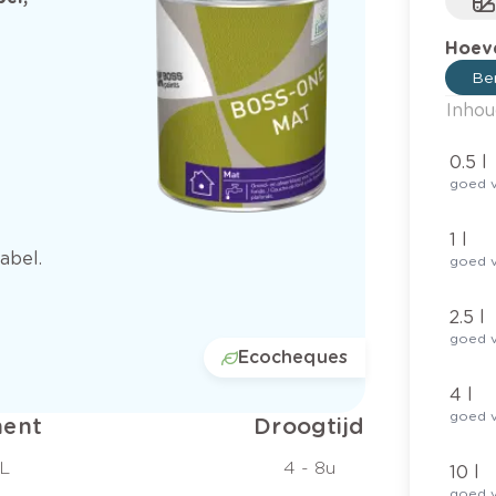
Hoeve
Ber
Inhou
0.5 l
goed v
1 l
abel.
goed v
2.5 l
goed v
Ecocheques
4 l
goed v
ent
Droogtijd
/L
4 - 8u
10 l
goed v