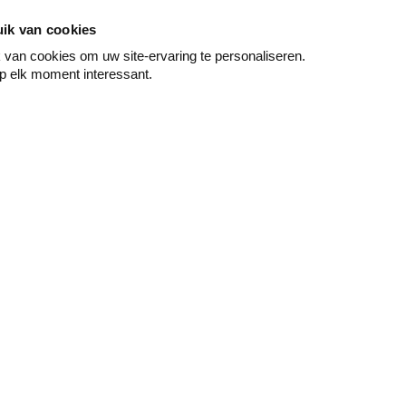
ik van cookies
van cookies om uw site-ervaring te personaliseren.
p elk moment interessant.
Schilderen
Wand & vloer
Grondlaag - primer
Decoratief behang