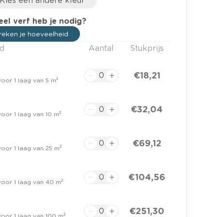
Kies een andere kleur
el verf heb je nodig?
eken je hoeveelheid
d
Aantal
Stukprijs
€ 18,21
oor 1 laag van 5 m²
€ 32,04
oor 1 laag van 10 m²
€ 69,12
oor 1 laag van 25 m²
€ 104,56
oor 1 laag van 40 m²
€ 251,30
oor 1 laag van 100 m²