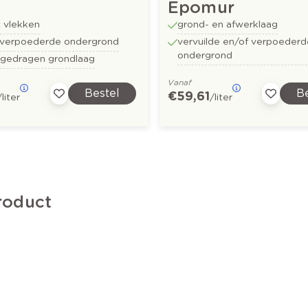
Epomur
t vlekken
grond- en afwerklaag
t verpoederde ondergrond
vervuilde en/of verpoeder
ondergrond
tgedragen grondlaag
Vanaf
Bestel
Be
€ 59,61
/liter
/liter
roduct