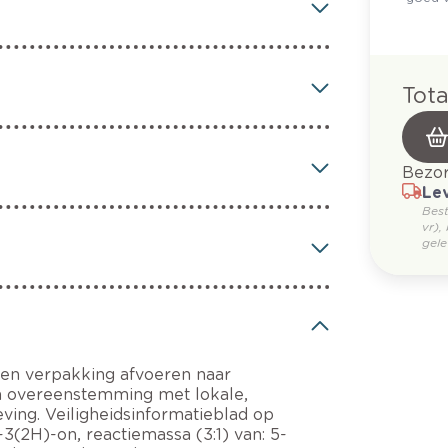
Tota
Bezor
Lev
Bes
vr),
gele
 en verpakking afvoeren naar
 in overeenstemming met lokale,
eving. Veiligheidsinformatieblad op
-3(2H)-on, reactiemassa (3:1) van: 5-