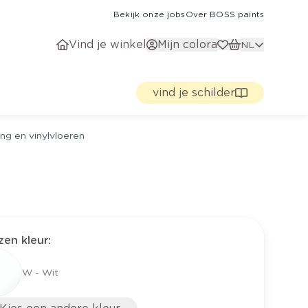
Bekijk onze jobs
Over BOSS paints
Vind je winkel
Mijn colora
NL
vind je schilder
ng en vinylvloeren
en kleur
:
W - Wit