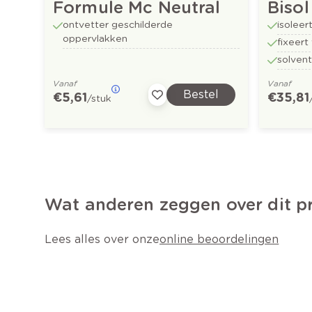
Formule Mc Neutral
Bisol
ontvetter geschilderde
isoleer
oppervlakken
fixeer
solven
Vanaf
Vanaf
Bestel
€ 5,61
€ 35,81
/stuk
Wat anderen zeggen over dit p
Lees alles over onze
online beoordelingen