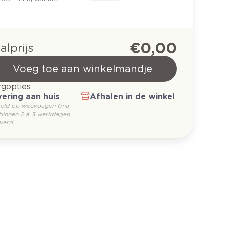
€ 0,00
alprijs
Voeg toe aan winkelmandje
gopties
ering aan huis
Afhalen in de winkel
teld op weekdagen (ma-
 binnen 2 à 3 werkdagen
verd.