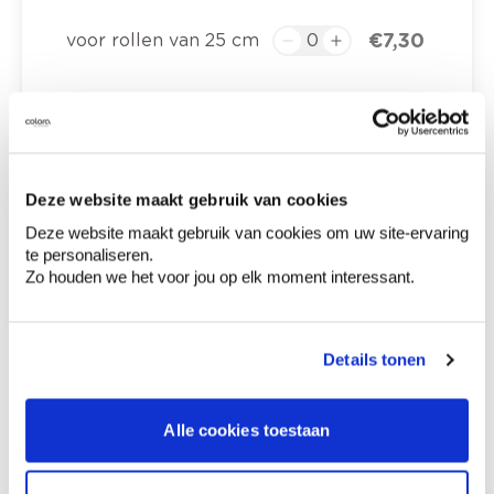
€ 7,30
voor rollen van 25 cm
€ 0,00
Totaalprijs
Voeg toe aan winkelmandje
Deze website maakt gebruik van cookies
Deze website maakt gebruik van cookies om uw site-ervaring
Bezorgopties
te personaliseren.
Levering aan huis
Zo houden we het voor jou op elk moment interessant.
Besteld op weekdagen (ma-vr), binnen 2 à 3
werkdagen geleverd.
Afhalen in de winkel
Details tonen
Productomschrijving
Alle cookies toestaan
Productkenmerken