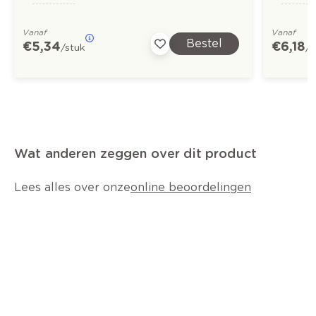
Vanaf
Vanaf
Bestel
€ 5,34
€ 6,18
/stuk
/s
Wat anderen zeggen over dit product
Lees alles over onze
online beoordelingen