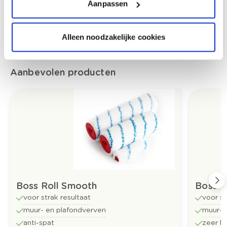
Aanpassen
Alleen noodzakelijke cookies
Aanbevolen producten
Boss Roll Smooth
Boss R
voor strak resultaat
voor st
muur- en plafondverven
muur- 
anti-spat
zeer h