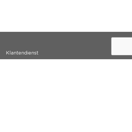
Klantendienst
Wie is colora?
Schilderen
Wand & vloer
Inspiratie