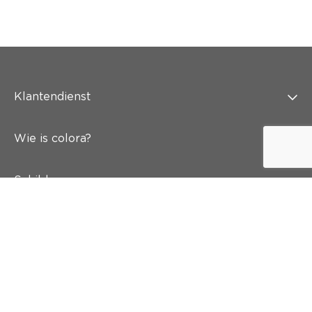
Klantendienst
Wie is colora?
Schilderen
Wand & vloer
Inspiratie
Snel naar