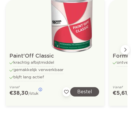
Paint'Off Classic
Formul
krachtig afbijtmiddel
ontvet
gemakkelijk verwerkbaar
blijft lang actief
Vanaf
Vanaf
Bestel
€ 38,30
€ 5,61
/stuk
/