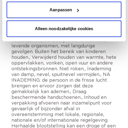
Aanpassen
Bevat n-butylacetaat; koolwaterstoffen, C9-
C11, n-alkanen, iso-alkanen, cyclische, <2%
aromaten. Ontvlambare vloeistof en damp.,
Alleen noodzakelijke cookies
Kan slaperigheid of duizeligheid
veroorzaken., Schadelijk voor in het water
levende organismen, met langdurige
gevolgen. Buiten het bereik van kinderen
houden., Verwijderd houden van warmte, hete
oppervlakken, vonken, open vuur en andere
ontstekingsbronnen. Niet roken., Inademing
van damp, nevel, spuitnevel vermijden., NA
INADEMING: de persoon in de frisse lucht
brengen en ervoor zorgen dat deze
gemakkelijk kan ademen., Draag
beschermende handschoenen., Inhoud en
verpakking afvoeren naar inzamelpunt voor
gevaarlijk of bijzonder afval in
overeenstemming met lokale, regionale,
nationale en/of internationale regelgeving.
Herhaalde blootstelling kan een droge of een