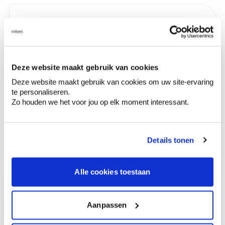
Variant
Aantal
Stukprijs
€ 12,44
techno 301000
Deze website maakt gebruik van cookies
Deze website maakt gebruik van cookies om uw site-ervaring
te personaliseren.
€ 0,00
Totaalprijs
Zo houden we het voor jou op elk moment interessant.
Voeg toe aan winkelmandje
Bezorgopties
Details tonen
Levering aan huis
Besteld op weekdagen (ma-vr), binnen 2 à 3
werkdagen geleverd.
Alle cookies toestaan
Afhalen in de winkel
Productkenmerken
Aanpassen