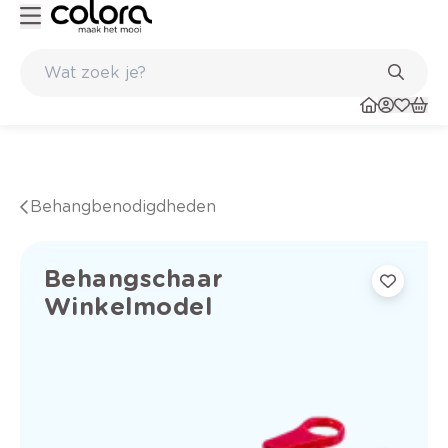
Kleur- en verfadvies aan huis en in de winkel
Behangbenodigdheden
Behangschaar
Winkelmodel