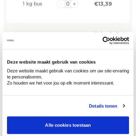
€ 13,39
1 kg bus
€ 0,00
Totaalprijs
Voeg toe aan winkelmandje
Bezorgopties
Deze website maakt gebruik van cookies
Levering aan huis
Besteld op weekdagen (ma-vr), binnen 2 à 3
Deze website maakt gebruik van cookies om uw site-ervaring
werkdagen geleverd.
te personaliseren.
Afhalen in de winkel
Zo houden we het voor jou op elk moment interessant.
Hoe te gebruiken?
Details tonen
Etiketinformatie
Alle cookies toestaan