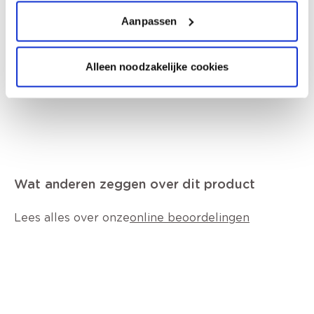
Bevat 1,2-benzisothiazool-3(2H)-on,
reactiemassa (3:1) van: 5-chloor-2-methyl-4-
Aanpassen
isothiazoline-3-on en 2-methyl-2H-
isothiazool-3-on. Kan een allergische reactie
veroorzaken., Veiligheidsinformatieblad op
Alleen noodzakelijke cookies
verzoek verkrijgbaar.
Wat anderen zeggen over dit product
Lees alles over onze
online beoordelingen