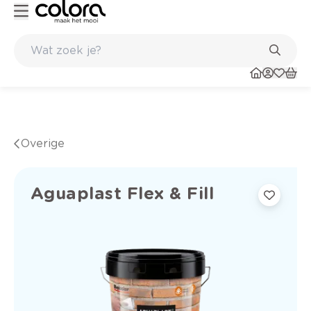
n huis en in de winkel
Belgische kwaliteitsverf van BOSS paints
Overige
Aguaplast Flex & Fill