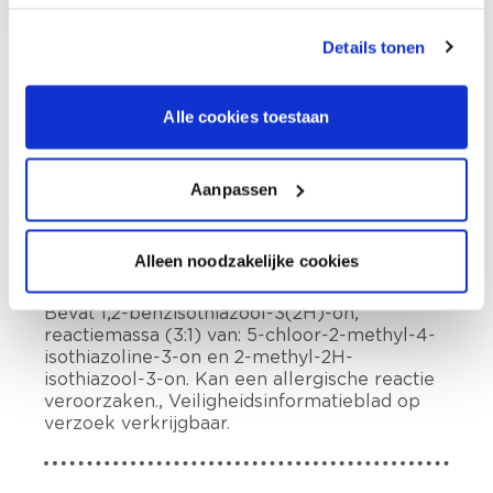
werkdagen geleverd.
Afhalen in de winkel
Details tonen
Productomschrijving
Alle cookies toestaan
Hoe te gebruiken?
Aanpassen
Alleen noodzakelijke cookies
Etiketinformatie
Bevat 1,2-benzisothiazool-3(2H)-on,
reactiemassa (3:1) van: 5-chloor-2-methyl-4-
isothiazoline-3-on en 2-methyl-2H-
isothiazool-3-on. Kan een allergische reactie
veroorzaken., Veiligheidsinformatieblad op
verzoek verkrijgbaar.