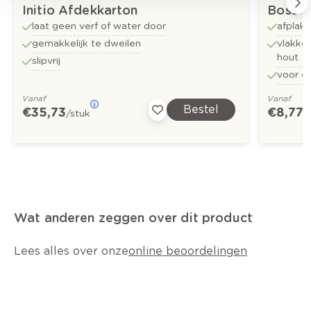
Initio Afdekkarton
Boss T
laat geen verf of water door
afplak
gemakkelijk te dweilen
vlakke
hout
slipvrij
voor ee
Vanaf
Vanaf
Bestel
€ 35,73
€ 8,77
/stuk
/
Wat anderen zeggen over dit product
Lees alles over onze
online beoordelingen