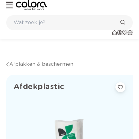
Kleur- en verfadvies aan huis en in de winkel
Afplakken & beschermen
Afdekplastic