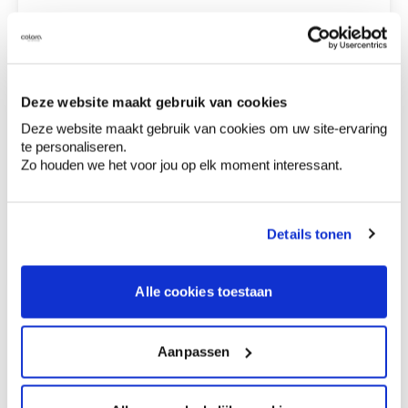
breedte 18 cm - friess
€ 10,53
318218
Deze website maakt gebruik van cookies
Deze website maakt gebruik van cookies om uw site-ervaring
€ 0,00
Totaalprijs
te personaliseren.
Zo houden we het voor jou op elk moment interessant.
Voeg toe aan winkelmandje
Bezorgopties
Levering aan huis
Details tonen
Besteld op weekdagen (ma-vr), binnen 2 à 3
werkdagen geleverd.
Afhalen in de winkel
Alle cookies toestaan
Productkenmerken
Aanpassen