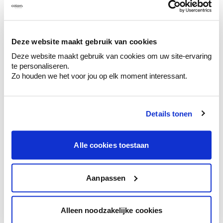
Bekijk je kleur in de winkel
Ontdek er kleurechte stalen van je
kleurenselectie.
Deze website maakt gebruik van cookies
Bekijk er de bijhorende tinten om je kleur
te verfijnen.
Deze website maakt gebruik van cookies om uw site-ervaring
te personaliseren.
Krijg persoonlijk advies om kleuren te
Zo houden we het voor jou op elk moment interessant.
combineren.
Details tonen
Kleuradvies aan huis
Alle cookies toestaan
Ga samen met de kleuradviseur door je
ruimtes.
Aanpassen
Krijg kleuradvies op basis van de lichtinval
en je meubels.
Krijg ineens een technologische check-up
Alleen noodzakelijke cookies
van je muren.