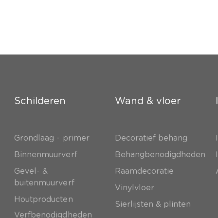
Schilderen
Wand & vloer
Grondlaag - primer
Decoratief behang
e
Binnenmuurverf
Behangbenodigdheden
Gevel- &
Raamdecoratie
buitenmuurverf
Vinylvloer
Houtproducten
Sierlijsten & plinten
Verfbenodigdheden