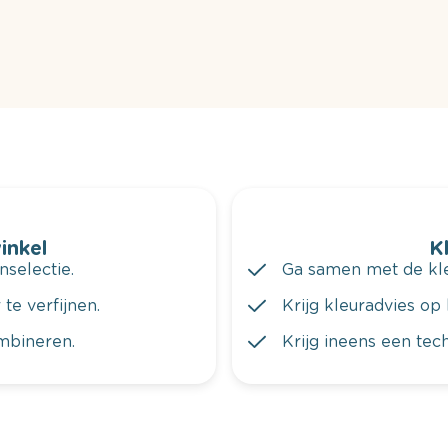
winkel
K
nselectie.
Ga samen met de kleu
te verfijnen.
Krijg kleuradvies op 
ombineren.
Krijg ineens een tec