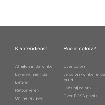
Klantendienst
Wie is colora?
Afhalen in de winkel
Over colora
Levering aan huis
Je colora-winkel in d
buurt
Betalen
Jobs bij colora
Retourneren
Over BOSS paints
Online reviews