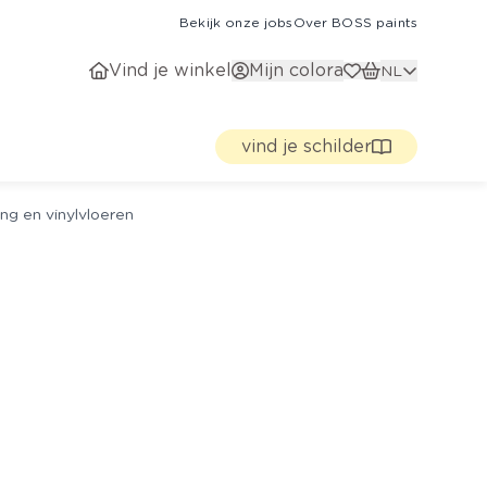
Bekijk onze jobs
Over BOSS paints
Vind je winkel
Mijn colora
NL
vind je schilder
ng en vinylvloeren