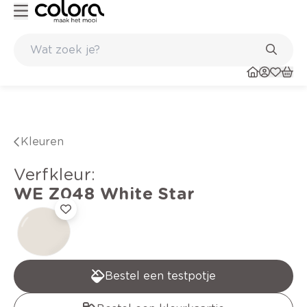
Kleur- en verfadvies aan huis en in de winkel
Kleuren
verfkleur
:
WE Z048
White Star
Bestel een testpotje