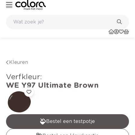
nts
Topmerken in behang en vinylvloeren
Kleuren
verfkleur
:
WE Y97
Ultimate Brown
Bestel een testpotje