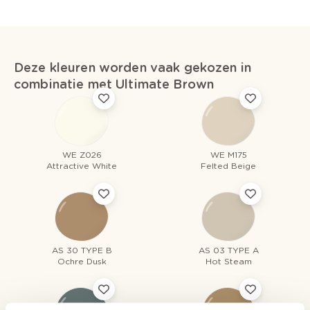
Deze kleuren worden vaak gekozen in
combinatie met Ultimate Brown
WE Z026
WE M175
Attractive White
Felted Beige
AS 30 TYPE B
AS 03 TYPE A
Ochre Dusk
Hot Steam