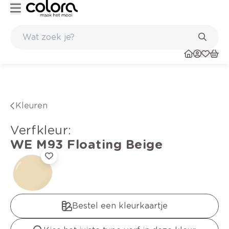
Kleur- en verfadvies aan huis en in de winkel
Kleuren
verfkleur
:
WE M93
Floating Beige
Bestel een kleurkaartje