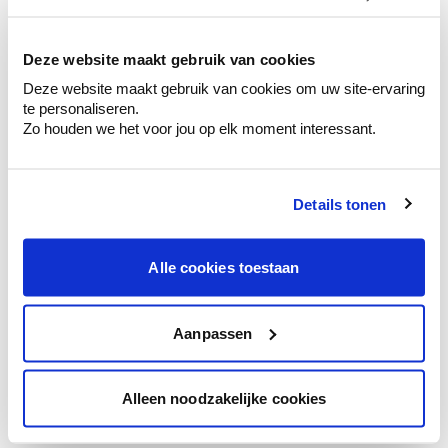
kleurenselectie.
Bekijk er de bijhorende tinten om je kleur
te verfijnen.
Deze website maakt gebruik van cookies
Deze website maakt gebruik van cookies om uw site-ervaring
Krijg persoonlijk advies om kleuren te
te personaliseren.
combineren.
Zo houden we het voor jou op elk moment interessant.
Details tonen
Kleuradvies aan huis
Ga samen met de kleuradviseur door je
Alle cookies toestaan
ruimtes.
Krijg kleuradvies op basis van de lichtinval
en je meubels.
Aanpassen
Krijg ineens een technologische check-up
van je muren.
Alleen noodzakelijke cookies