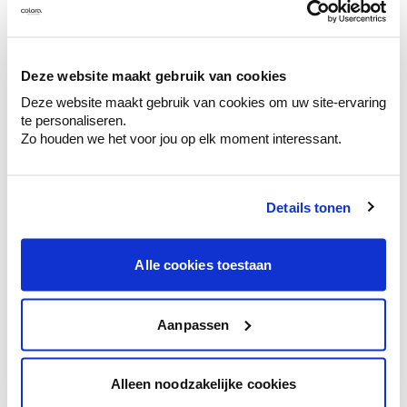
Bekijk je kleur in de winkel
Ontdek er kleurechte stalen van je
kleurenselectie.
Deze website maakt gebruik van cookies
Bekijk er de bijhorende tinten om je kleur
te verfijnen.
Deze website maakt gebruik van cookies om uw site-ervaring
te personaliseren.
Krijg persoonlijk advies om kleuren te
Zo houden we het voor jou op elk moment interessant.
combineren.
Details tonen
Kleuradvies aan huis
Alle cookies toestaan
Ga samen met de kleuradviseur door je
ruimtes.
Aanpassen
Krijg kleuradvies op basis van de lichtinval
en je meubels.
Krijg ineens een technologische check-up
Alleen noodzakelijke cookies
van je muren.