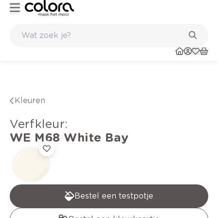
Kleur- en verfadvies aan huis en in de winkel
Kleuren
verfkleur
:
WE M68
White Bay
Bestel een testpotje