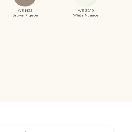
WE M35
WE Z010
Brown Pigeon
White Nuance