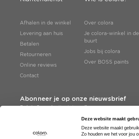
Afhalen in de winkel
Over colora
Levering aan huis
Je colora-winkel in d
buurt
Betalen
Jobs bij colora
Retourneren
Over BOSS paints
Online reviews
Contact
Abonneer je op onze nieuwsbrief
En krijg 5 euro korting in je mailbox
Deze website maakt gebru
Inschrijven
Deze website maakt gebruik 
Zo houden we het voor jou o