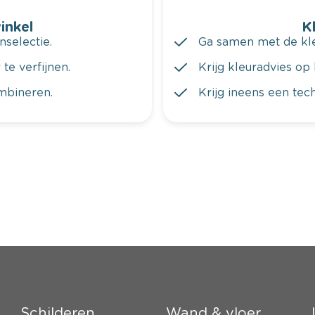
winkel
K
nselectie.
Ga samen met de kleu
te verfijnen.
Krijg kleuradvies op 
ombineren.
Krijg ineens een tec
Schilderen
Wand & vloer