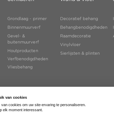
Grondlaag - primer
Decoratief behang
e
Binnenmuurverf
Behangbenodigdheden
Gevel- &
Raamdecoratie
buitenmuurverf
Vinylvloer
Houtproducten
Sierlijsten & plinten
Verfbenodigdheden
Vliesbehang
ik van cookies
van cookies om uw site-ervaring te personaliseren.
p elk moment interessant.