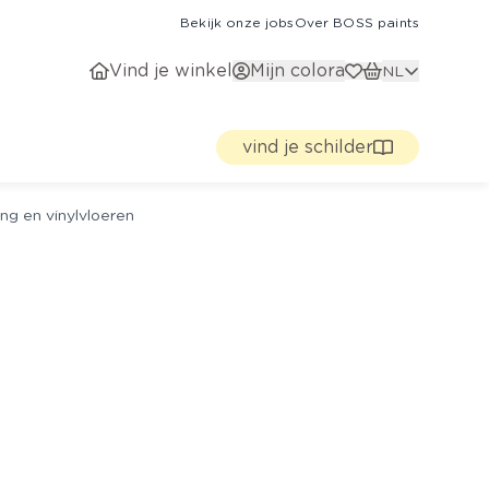
Bekijk onze jobs
Over BOSS paints
Vind je winkel
Mijn colora
NL
vind je schilder
ng en vinylvloeren