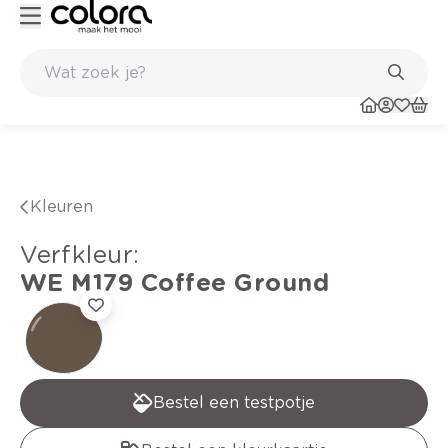
 paints
Topmerken in behang en vinylvloeren
Kleuren
verfkleur
:
WE M179
Coffee Ground
Bestel een testpotje