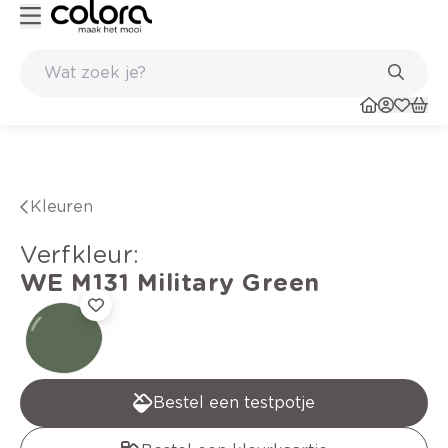
n in de winkel
Belgische kwaliteitsverf van BOSS paints
Kleuren
verfkleur
:
WE M131
Military Green
Bestel een testpotje