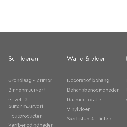
Schilderen
Wand & vloer
Grondlaag - primer
Decoratief behang
e
Binnenmuurverf
Behangbenodigdheden
Gevel- &
Raamdecoratie
buitenmuurverf
Vinylvloer
Houtproducten
Sierlijsten & plinten
Verfbenodigdheden