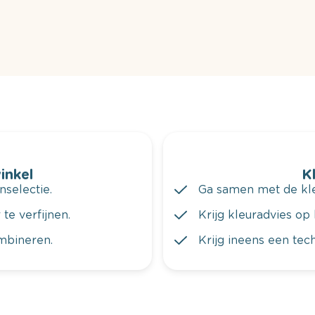
winkel
K
nselectie.
Ga samen met de kleu
te verfijnen.
Krijg kleuradvies op 
ombineren.
Krijg ineens een tec