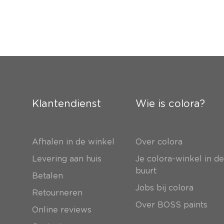
Klantendienst
Wie is colora?
Afhalen in de winkel
Over colora
Levering aan huis
Je colora-winkel in d
buurt
Betalen
Jobs bij colora
Retourneren
Over BOSS paints
Online reviews