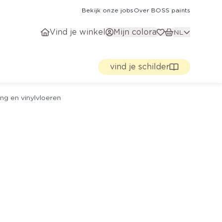
Bekijk onze jobs
Over BOSS paints
Vind je winkel
Mijn colora
NL
vind je schilder
ng en vinylvloeren