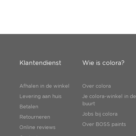
Klantendienst
Wie is colora?
Afhalen in de winkel
Over colora
Levering aan huis
Je colora-winkel in d
buurt
Betalen
Jobs bij colora
Retourneren
Over BOSS paints
Online reviews