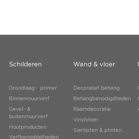
Schilderen
Wand & vloer
Grondlaag - primer
Decoratief behang
e
Binnenmuurverf
Behangbenodigdheden
Gevel- &
Raamdecoratie
buitenmuurverf
Vinylvloer
Houtproducten
Sierlijsten & plinten
Verfbenodigdheden