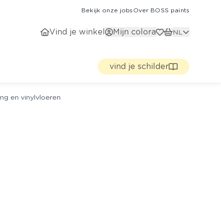
Bekijk onze jobs
Over BOSS paints
Vind je winkel
Mijn colora
NL
vind je schilder
ng en vinylvloeren