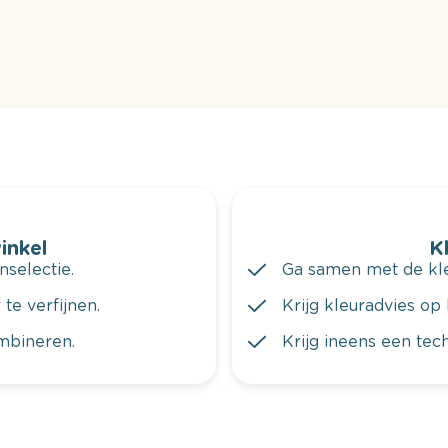
winkel
K
nselectie.
Ga samen met de kleu
te verfijnen.
Krijg kleuradvies op 
ombineren.
Krijg ineens een tec