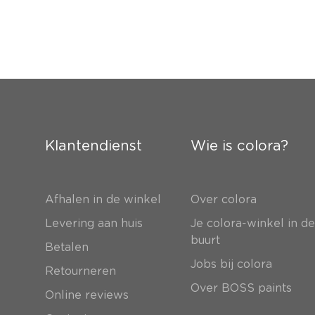
Klantendienst
Wie is colora?
Afhalen in de winkel
Over colora
Levering aan huis
Je colora-winkel in d
buurt
Betalen
Jobs bij colora
Retourneren
Over BOSS paints
Online reviews