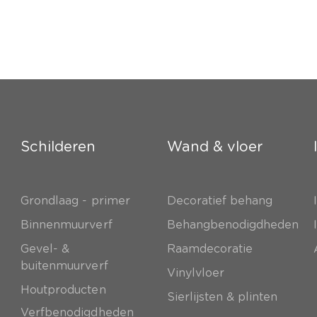
Schilderen
Wand & vloer
Grondlaag - primer
Decoratief behang
e
Binnenmuurverf
Behangbenodigdheden
Gevel- &
Raamdecoratie
buitenmuurverf
Vinylvloer
Houtproducten
Sierlijsten & plinten
Verfbenodigdheden