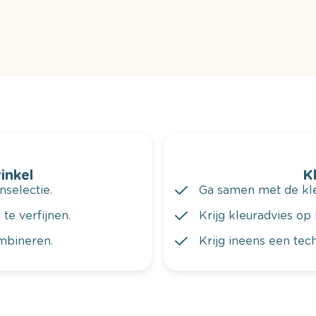
winkel
K
nselectie.
Ga samen met de kleu
te verfijnen.
Krijg kleuradvies op 
ombineren.
Krijg ineens een tec