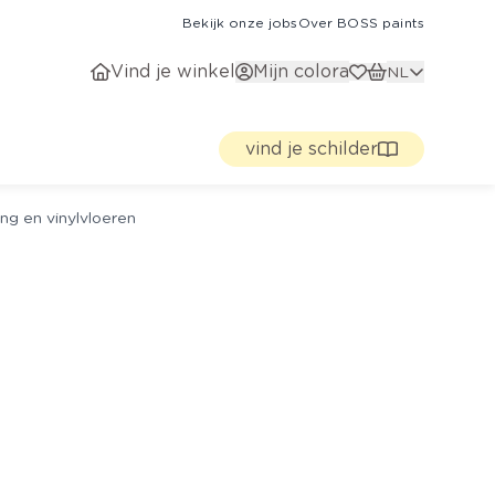
Bekijk onze jobs
Over BOSS paints
Vind je winkel
Mijn colora
NL
vind je schilder
ng en vinylvloeren