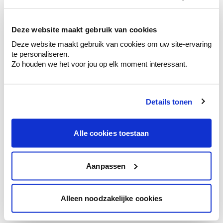
kleurenselectie.
Bekijk er de bijhorende tinten om je kleur
te verfijnen.
Deze website maakt gebruik van cookies
Deze website maakt gebruik van cookies om uw site-ervaring
Krijg persoonlijk advies om kleuren te
te personaliseren.
combineren.
Zo houden we het voor jou op elk moment interessant.
Details tonen
Kleuradvies aan huis
Ga samen met de kleuradviseur door je
Alle cookies toestaan
ruimtes.
Krijg kleuradvies op basis van de lichtinval
en je meubels.
Aanpassen
Krijg ineens een technologische check-up
van je muren.
Alleen noodzakelijke cookies