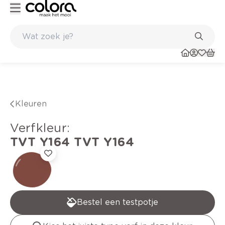
Kleur- en verfadvies aan huis en in de winkel
Kleuren
verfkleur
:
TVT Y164
TVT Y164
Bestel een testpotje