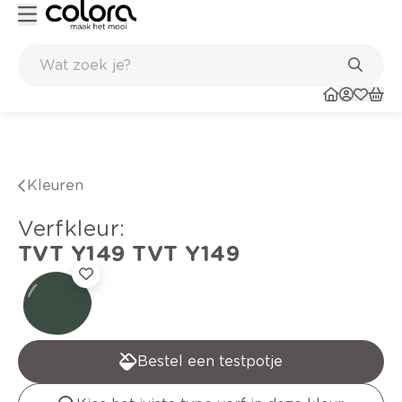
Kleur- en verfadvies aan huis en in de winkel
Belgische kwaliteitsv
Kleuren
verfkleur
:
TVT Y149
TVT Y149
Bestel een testpotje