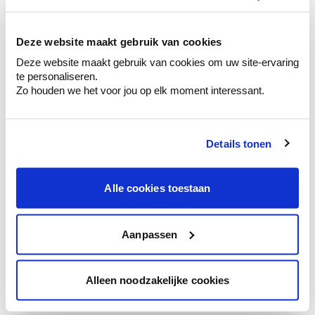
kleurenselectie.
Bekijk er de bijhorende tinten om je kleur
te verfijnen.
Deze website maakt gebruik van cookies
Deze website maakt gebruik van cookies om uw site-ervaring
Krijg persoonlijk advies om kleuren te
te personaliseren.
combineren.
Zo houden we het voor jou op elk moment interessant.
Details tonen
Kleuradvies aan huis
Ga samen met de kleuradviseur door je
Alle cookies toestaan
ruimtes.
Krijg kleuradvies op basis van de lichtinval
en je meubels.
Aanpassen
Krijg ineens een technologische check-up
van je muren.
Alleen noodzakelijke cookies