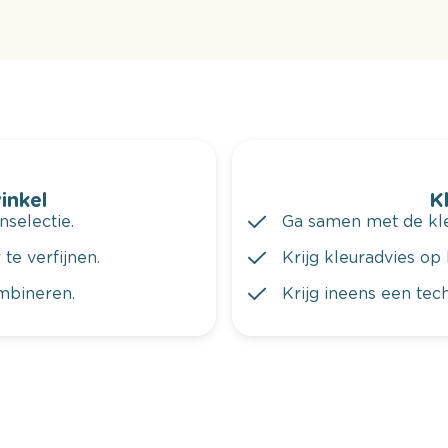
winkel
K
nselectie.
Ga samen met de kleu
te verfijnen.
Krijg kleuradvies op 
ombineren.
Krijg ineens een tec