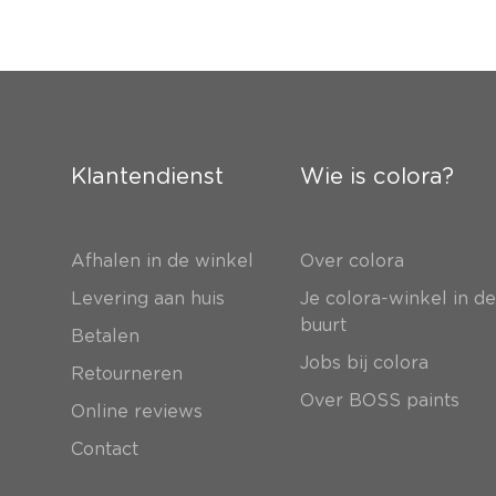
Klantendienst
Wie is colora?
Afhalen in de winkel
Over colora
Levering aan huis
Je colora-winkel in d
buurt
Betalen
Jobs bij colora
Retourneren
Over BOSS paints
Online reviews
Contact