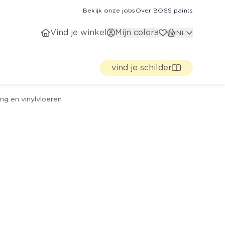
Bekijk onze jobs
Over BOSS paints
Vind je winkel
Mijn colora
NL
vind je schilder
ng en vinylvloeren