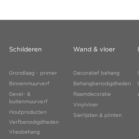
Schilderen
Wand & vloer
Grondlaag - primer
Decoratief behang
e
Binnenmuurverf
Behangbenodigdheden
Gevel- &
Raamdecoratie
buitenmuurverf
Vinylvloer
Houtproducten
Sierlijsten & plinten
Verfbenodigdheden
Vliesbehang