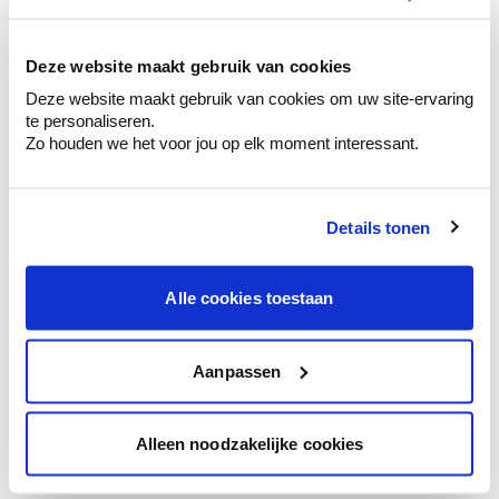
kleurenselectie.
Bekijk er de bijhorende tinten om je kleur
te verfijnen.
Deze website maakt gebruik van cookies
Deze website maakt gebruik van cookies om uw site-ervaring
Krijg persoonlijk advies om kleuren te
te personaliseren.
combineren.
Zo houden we het voor jou op elk moment interessant.
Details tonen
Kleuradvies aan huis
Ga samen met de kleuradviseur door je
Alle cookies toestaan
ruimtes.
Krijg kleuradvies op basis van de lichtinval
en je meubels.
Aanpassen
Krijg ineens een technologische check-up
van je muren.
Alleen noodzakelijke cookies