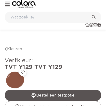
Kleur- en verfadvies aan huis en in de winkel
Kleuren
verfkleur
:
TVT Y129
TVT Y129
Bestel een testpotje