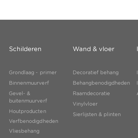
Schilderen
Wand & vloer
Grondlaag - primer
Decoratief behang
e
Binnenmuurverf
Behangbenodigdheden
Gevel- &
Raamdecoratie
buitenmuurverf
Vinylvloer
Houtproducten
Sierlijsten & plinten
Verfbenodigdheden
Vliesbehang