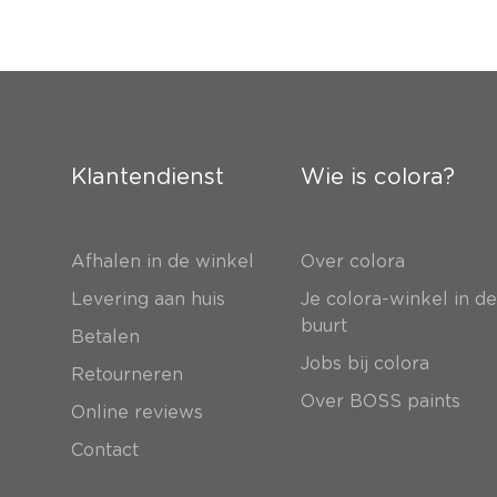
Klantendienst
Wie is colora?
Afhalen in de winkel
Over colora
Levering aan huis
Je colora-winkel in d
buurt
Betalen
Jobs bij colora
Retourneren
Over BOSS paints
Online reviews
Contact