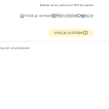
Bekijk onze jobs
Over BOSS paints
Vind je winkel
Mijn colora
NL
vind je schilder
ng en vinylvloeren