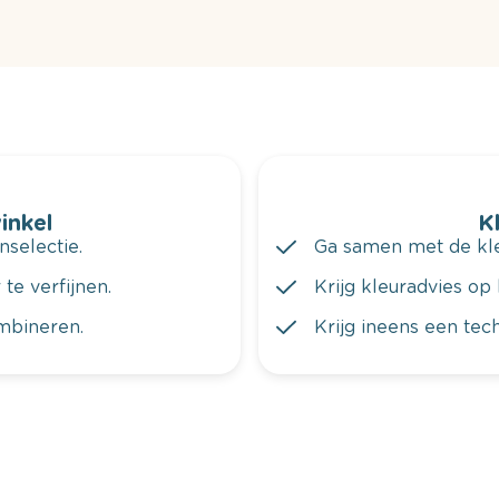
winkel
K
nselectie.
Ga samen met de kleu
te verfijnen.
Krijg kleuradvies op 
ombineren.
Krijg ineens een tec