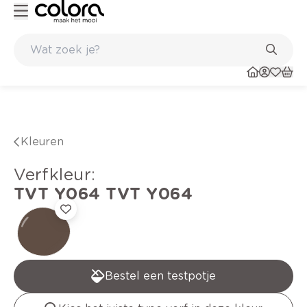
Kleur- en verfadvies aan huis en in de winkel
Kleuren
verfkleur
:
TVT Y064
TVT Y064
Bestel een testpotje