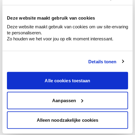
kleurenselectie.
Bekijk er de bijhorende tinten om je kleur
te verfijnen.
Deze website maakt gebruik van cookies
Deze website maakt gebruik van cookies om uw site-ervaring
Krijg persoonlijk advies om kleuren te
te personaliseren.
combineren.
Zo houden we het voor jou op elk moment interessant.
Details tonen
Kleuradvies aan huis
Ga samen met de kleuradviseur door je
Alle cookies toestaan
ruimtes.
Krijg kleuradvies op basis van de lichtinval
en je meubels.
Aanpassen
Krijg ineens een technologische check-up
van je muren.
Alleen noodzakelijke cookies