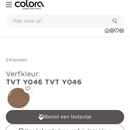
Topmerken in behang en vinylvloeren
Kleuren
verfkleur
:
TVT Y046
TVT Y046
Bestel een testpotje