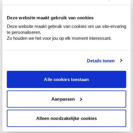
kleurenselectie.
Bekijk er de bijhorende tinten om je kleur
te verfijnen.
Deze website maakt gebruik van cookies
Deze website maakt gebruik van cookies om uw site-ervaring
Krijg persoonlijk advies om kleuren te
te personaliseren.
combineren.
Zo houden we het voor jou op elk moment interessant.
Details tonen
Kleuradvies aan huis
Ga samen met de kleuradviseur door je
Alle cookies toestaan
ruimtes.
Krijg kleuradvies op basis van de lichtinval
en je meubels.
Aanpassen
Krijg ineens een technologische check-up
van je muren.
Alleen noodzakelijke cookies