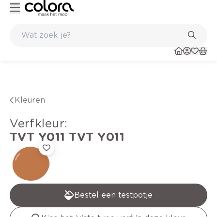
Kleur- en verfadvies aan huis en in de winkel
Kleuren
verfkleur
:
TVT Y011
TVT Y011
Bestel een testpotje