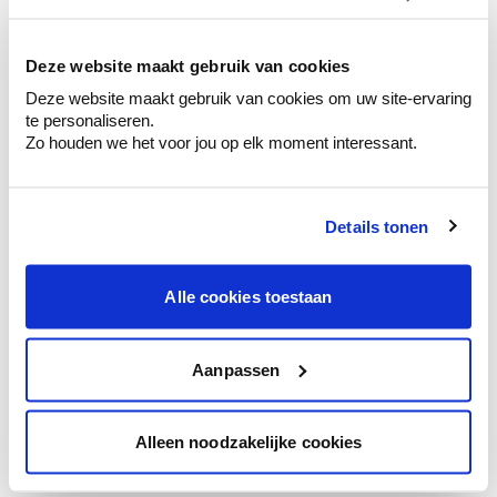
kleurenselectie.
Bekijk er de bijhorende tinten om je kleur
te verfijnen.
Deze website maakt gebruik van cookies
Deze website maakt gebruik van cookies om uw site-ervaring
Krijg persoonlijk advies om kleuren te
te personaliseren.
combineren.
Zo houden we het voor jou op elk moment interessant.
Details tonen
Kleuradvies aan huis
Ga samen met de kleuradviseur door je
Alle cookies toestaan
ruimtes.
Krijg kleuradvies op basis van de lichtinval
en je meubels.
Aanpassen
Krijg ineens een technologische check-up
van je muren.
Alleen noodzakelijke cookies