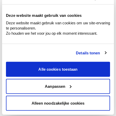
kleurenselectie.
Bekijk er de bijhorende tinten om je kleur
te verfijnen.
Deze website maakt gebruik van cookies
Deze website maakt gebruik van cookies om uw site-ervaring
Krijg persoonlijk advies om kleuren te
te personaliseren.
combineren.
Zo houden we het voor jou op elk moment interessant.
Details tonen
Kleuradvies aan huis
Ga samen met de kleuradviseur door je
Alle cookies toestaan
ruimtes.
Krijg kleuradvies op basis van de lichtinval
en je meubels.
Aanpassen
Krijg ineens een technologische check-up
van je muren.
Alleen noodzakelijke cookies