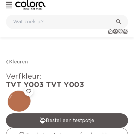
Kleur- en verfadvies aan huis en in de winkel
Kleuren
verfkleur
:
TVT Y003
TVT Y003
Bestel een testpotje