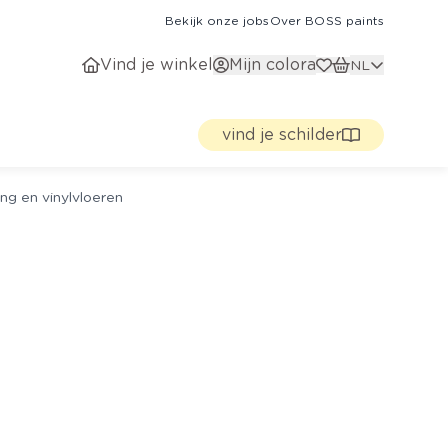
Bekijk onze jobs
Over BOSS paints
Vind je winkel
Mijn colora
NL
vind je schilder
ng en vinylvloeren