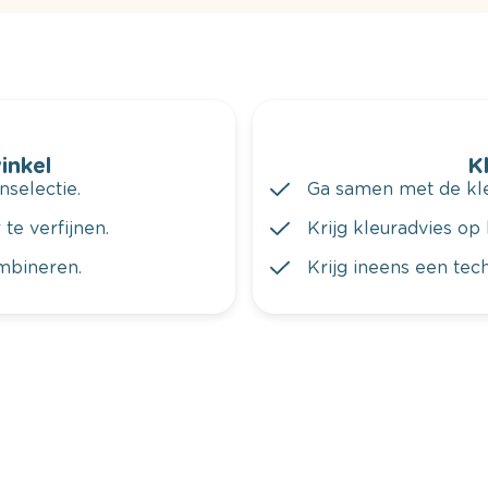
winkel
K
nselectie.
Ga samen met de kleu
te verfijnen.
Krijg kleuradvies op 
ombineren.
Krijg ineens een tec