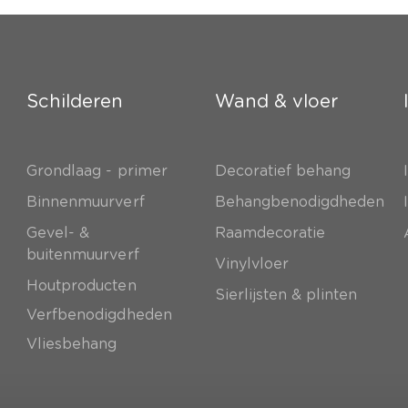
Schilderen
Wand & vloer
Grondlaag - primer
Decoratief behang
e
Binnenmuurverf
Behangbenodigdheden
Gevel- &
Raamdecoratie
buitenmuurverf
Vinylvloer
Houtproducten
Sierlijsten & plinten
Verfbenodigdheden
Vliesbehang