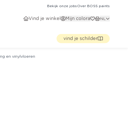
Bekijk onze jobs
Over BOSS paints
Vind je winkel
Mijn colora
NL
vind je schilder
ng en vinylvloeren