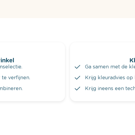
winkel
K
nselectie.
Ga samen met de kleu
te verfijnen.
Krijg kleuradvies op 
ombineren.
Krijg ineens een tec