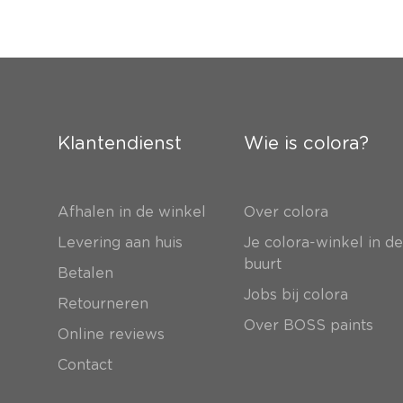
Klantendienst
Wie is colora?
Afhalen in de winkel
Over colora
Levering aan huis
Je colora-winkel in d
buurt
Betalen
Jobs bij colora
Retourneren
Over BOSS paints
Online reviews
Contact