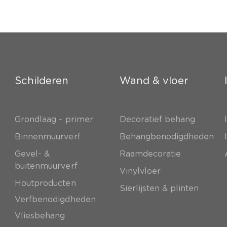
Schilderen
Wand & vloer
Grondlaag - primer
Decoratief behang
e
Binnenmuurverf
Behangbenodigdheden
Gevel- &
Raamdecoratie
buitenmuurverf
Vinylvloer
Houtproducten
Sierlijsten & plinten
Verfbenodigdheden
Vliesbehang